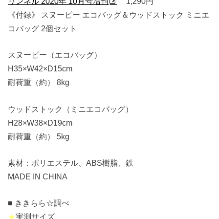
リンネル 2020年 10月号増刊
1,290円
《付録》 スヌーピー エコバッグ＆ウッドストック ミニエ
コバッグ 2個セット
スヌーピー（エコバッグ）
H35×W42×D15cm
耐荷重（約） 8kg
ウッドストック（ミニエコバッグ）
H28×W38×D19cm
耐荷重（約） 5kg
素材：ポリエステル、ABS樹脂、鉄
MADE IN CHINA
■ ききらら☆調べ
★
実測サイズ