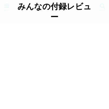
みんなの付録レビュ
menu
search
ー