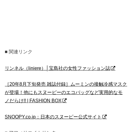
■ 関連リンク
リンネル（liniere）│宝島社の女性ファッション誌
［20年8月下旬発売 雑誌付録］ムーミンの接触冷感マスク
が登場！他にもスヌーピーのエコバッグなど実用的なモ
ノだらけ!! | FASHION BOX
SNOOPY.co.jp：日本のスヌーピー公式サイト