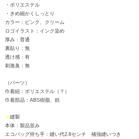
・ポリエステル
・きめ細かくしっとり
カラー：ピンク、クリーム
ロゴイラスト：インク染め
厚み：普通
裏貼り：無
透け感：有
刺激臭：無
（パーツ）
巾着紐：ポリエステル（？）
巾着部品：ABS樹脂、鉄
★
縫製
本体：製品並み
エコバッグ持ち手：縫い代2.8センチ 補強縫いつき