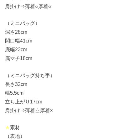
肩掛け⇒薄着○厚着○
（ミニバッグ）
深さ28cm
間口幅41cm
底幅23cm
底マチ18cm
（ミニバッグ持ち手）
長さ32cm
幅5.5cm
立ち上がり17cm
肩掛け⇒薄着△厚着×
★
素材
（表地）