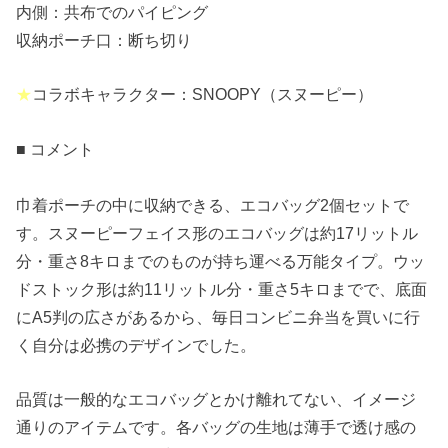
内側：共布でのパイピング
収納ポーチ口：断ち切り
★
コラボキャラクター：SNOOPY（スヌーピー）
■ コメント
巾着ポーチの中に収納できる、エコバッグ2個セットで
す。スヌーピーフェイス形のエコバッグは約17リットル
分・重さ8キロまでのものが持ち運べる万能タイプ。ウッ
ドストック形は約11リットル分・重さ5キロまでで、底面
にA5判の広さがあるから、毎日コンビニ弁当を買いに行
く自分は必携のデザインでした。
品質は一般的なエコバッグとかけ離れてない、イメージ
通りのアイテムです。各バッグの生地は薄手で透け感の