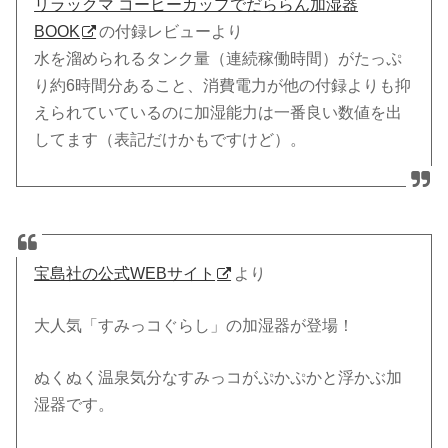
リラックマ コーヒーカップでだららん加湿器
BOOK
の付録レビューより
水を溜められるタンク量（連続稼働時間）がたっぷ
り約6時間分あること、消費電力が他の付録よりも抑
えられていているのに加湿能力は一番良い数値を出
してます（表記だけかもですけど）。
宝島社の公式WEBサイト
より
大人気「すみっコぐらし」の加湿器が登場！
ぬくぬく温泉気分なすみっコがぷかぷかと浮かぶ加
湿器です。