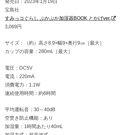
発売日：2023年1月19日
宝島社
すみっコぐらし ぷかぷか加湿器BOOK とかげver.
3,069円
サイズ：（約）高さ8.9×幅9×奥行9㎝［最大］
カップの容量：280mL［最大］
電圧：DC5V
電流：220mA
消費電力：1.1W
連続使用時間：約6時間
平均運転音：30～40dB
空焚き防止機能：あり
加湿量：1時間あたり40mL
加湿方式：超音波式