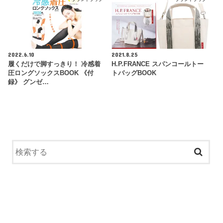
2022.6.10
2021.8.25
履くだけで脚すっきり！ 冷感着
H.P.FRANCE スパンコールトー
圧ロングソックスBOOK 《付
トバッグBOOK
録》 グンゼ…