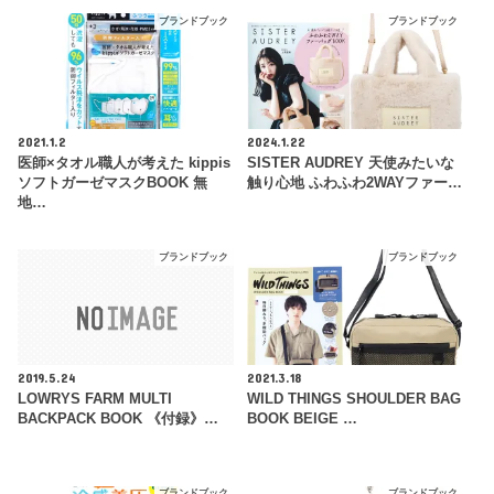
ブランドブック
ブランドブック
2021.1.2
2024.1.22
医師×タオル職人が考えた kippis
SISTER AUDREY 天使みたいな
ソフトガーゼマスクBOOK 無
触り心地 ふわふわ2WAYファー…
地…
ブランドブック
ブランドブック
2019.5.24
2021.3.18
LOWRYS FARM MULTI
WILD THINGS SHOULDER BAG
BACKPACK BOOK 《付録》…
BOOK BEIGE …
ブランドブック
ブランドブック