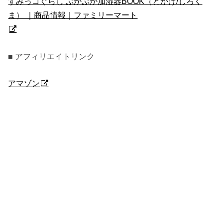
すみっコぐらし ぷかぷか加湿器BOOK（とかげ/しろく
ま） ｜商品情報｜ファミリーマート
■ アフィリエイトリンク
アマゾン