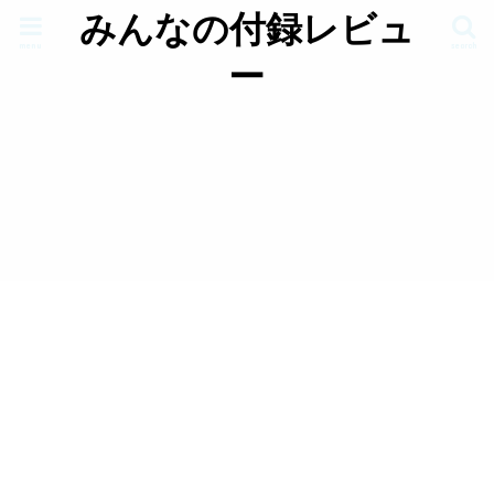
みんなの付録レビュ
menu
search
ー