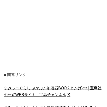
■ 関連リンク
すみっコぐらし ぷかぷか加湿器BOOK とかげver.│宝島社
の公式WEBサイト 宝島チャンネル