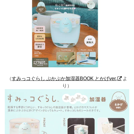
（
すみっコぐらし ぷかぷか加湿器BOOK とかげver.
よ
り）