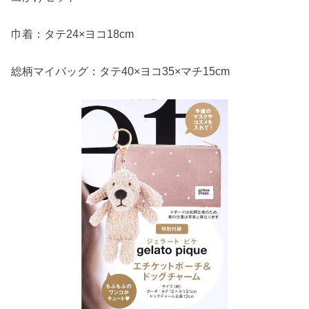
巾着：タテ24×ヨコ18cm
総柄マイバッグ：タテ40×ヨコ35×マチ15cm