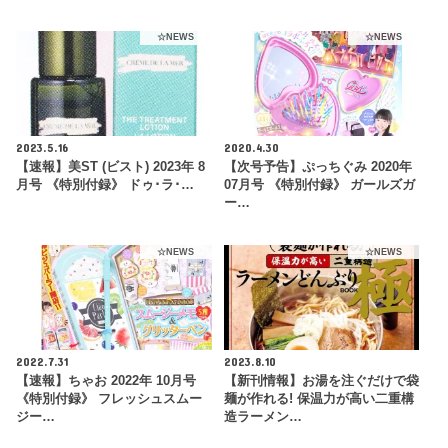
☆NEWS
☆NEWS
2023.5.16
2020.4.30
【速報】美ST (ビスト) 2023年 8
【次号予告】ぷっちぐみ 2020年
月号 《特別付録》 ドゥ･ラ･…
07月号 《特別付録》 ガールズガ
ー…
☆NEWS
☆NEWS
2022.7.31
2023.8.10
【速報】ちゃお 2022年 10月号
【新刊情報】お湯を注ぐだけで袋
《特別付録》 フレッシュスムー
麺が作れる! 保温力が高い二重構
ジー…
造ラーメン…