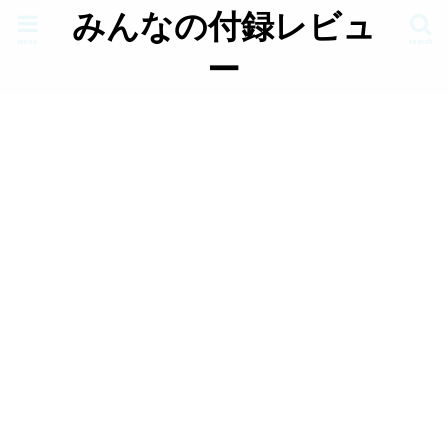
みんなの付録レビュ
menu
search
ー