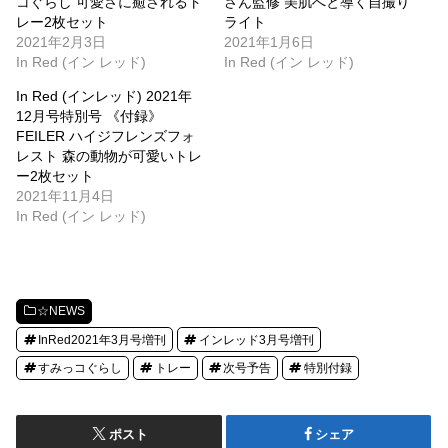
コぐらし 可愛さに癒されるト
さん監修 美肌へと導く自撮り
レー2枚セット
ライト
2021年2月3日
2021年1月6日
In Red (イン レッド)
In Red (イン レッド)
In Red (インレッド) 2021年
12月号特別号 《付録》
FEILER ハイジフレンズフォ
レスト 森の動物が可愛いトレ
ー2枚セット
2021年11月4日
In Red (イン レッド)
☆NEWS
InRed2021年3月号増刊
インレッド3月号増刊
すみっコぐらし
トレー
次号予告
特別付録
ポスト
シェア