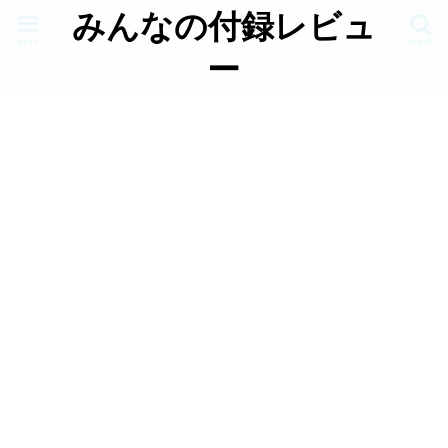
みんなの付録レビュ
menu
search
ー