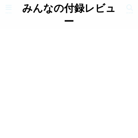
みんなの付録レビュ
menu
search
ー