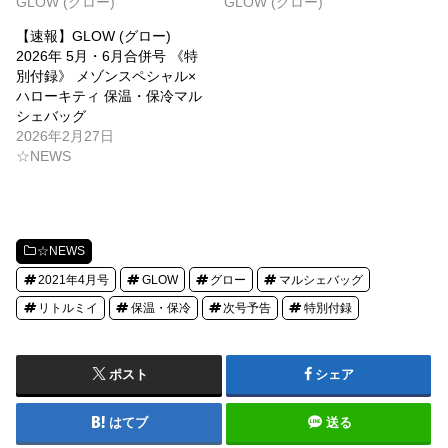
GLOW (グロー)
GLOW (グロー)
【速報】GLOW (グロー)
2026年 5月・6月合併号 《特
別付録》 メゾンスペシャル×
ハローキティ 保温・保冷マル
シェバッグ
2026年2月27日
☆NEWS
☆NEWS
2021年4月号
GLOW
グロー
マルシェバッグ
リトルミイ
保温・保冷
次号予告
特別付録
ポスト
シェア
はてブ
送る