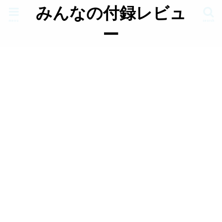
みんなの付録レビュ
menu
search
ー