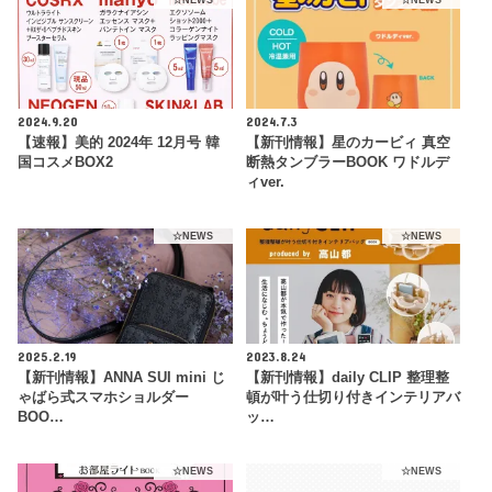
☆NEWS
☆NEWS
2024.9.20
2024.7.3
【速報】美的 2024年 12月号 韓
【新刊情報】星のカービィ 真空
国コスメBOX2
断熱タンブラーBOOK ワドルデ
ィver.
☆NEWS
☆NEWS
2025.2.19
2023.8.24
【新刊情報】ANNA SUI mini じ
【新刊情報】daily CLIP 整理整
ゃばら式スマホショルダー
頓が叶う仕切り付きインテリアバ
BOO…
ッ…
☆NEWS
☆NEWS