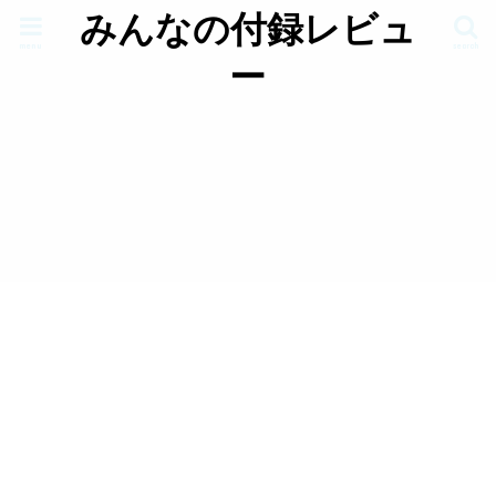
みんなの付録レビュ
menu
search
ー