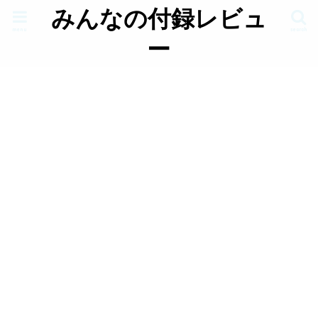
みんなの付録レビュ
menu
search
ー