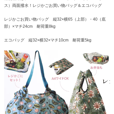
ス）両面撥水！レジかごお買い物バッグ＆エコバッグ
レジかごお買い物バッグ 縦32×横65（上部）・40（底
部）×マチ24cm 耐荷重8kg
エコバッグ 縦32×横32×マチ10cm 耐荷重5kg