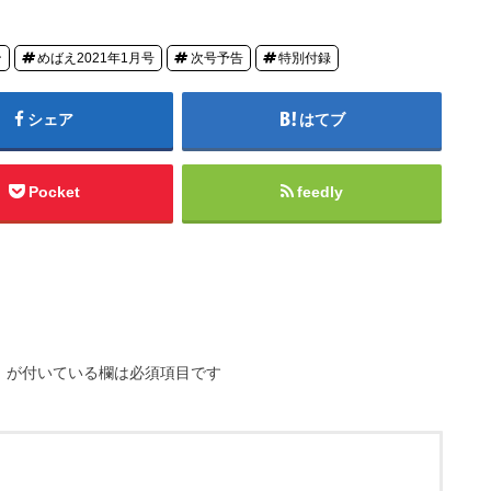
ン
めばえ2021年1月号
次号予告
特別付録
シェア
はてブ
Pocket
feedly
※
が付いている欄は必須項目です