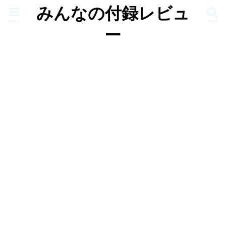
みんなの付録レビュ
menu
search
ー