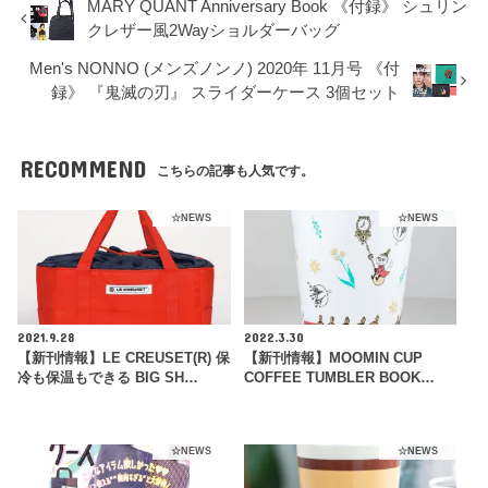
MARY QUANT Anniversary Book 《付録》 シュリン
クレザー風2Wayショルダーバッグ
Men's NONNO (メンズノンノ) 2020年 11月号 《付
録》 『鬼滅の刃』 スライダーケース 3個セット
RECOMMEND
こちらの記事も人気です。
☆NEWS
☆NEWS
2021.9.28
2022.3.30
【新刊情報】LE CREUSET(R) 保
【新刊情報】MOOMIN CUP
冷も保温もできる BIG SH…
COFFEE TUMBLER BOOK…
☆NEWS
☆NEWS