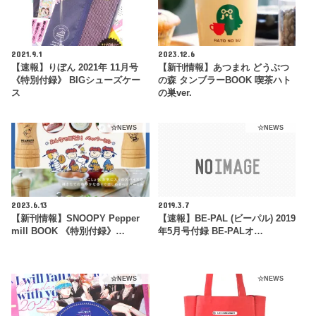
2021.9.1
2023.12.6
【速報】りぼん 2021年 11月号
【新刊情報】あつまれ どうぶつ
《特別付録》 BIGシューズケー
の森 タンブラーBOOK 喫茶ハト
ス
の巣ver.
☆NEWS
☆NEWS
2023.6.13
2019.3.7
【新刊情報】SNOOPY Pepper
【速報】BE-PAL (ビーパル) 2019
mill BOOK 《特別付録》…
年5月号付録 BE-PALオ…
☆NEWS
☆NEWS