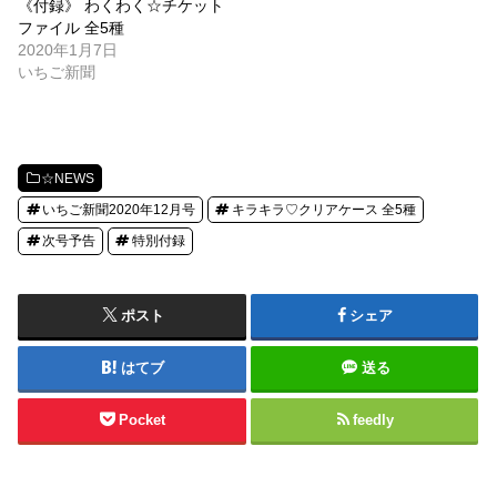
《付録》 わくわく☆チケット
ファイル 全5種
2020年1月7日
いちご新聞
☆NEWS
いちご新聞2020年12月号
キラキラ♡クリアケース 全5種
次号予告
特別付録
ポスト
シェア
はてブ
送る
Pocket
feedly