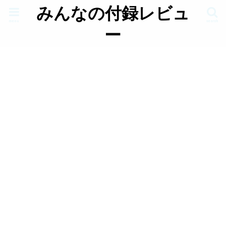
みんなの付録レビュ
menu
search
ー