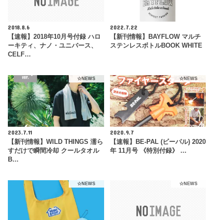
2018.8.6
2022.7.22
【速報】2018年10月号付録 ハロ
【新刊情報】BAYFLOW マルチ
ーキティ、ナノ・ユニバース、
ステンレスボトルBOOK WHITE
CELF…
☆NEWS
☆NEWS
2023.7.11
2020.9.7
【新刊情報】WILD THINGS 濡ら
【速報】BE-PAL (ビーパル) 2020
すだけで瞬間冷却 クールタオル
年 11月号 《特別付録》 …
B…
☆NEWS
☆NEWS