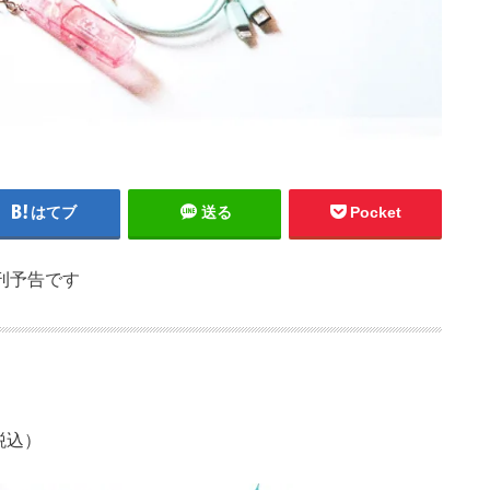
はてブ
送る
Pocket
増刊予告です
税込）