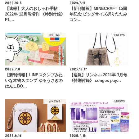
2022.10.5
2024.7.11
【速報】大人のおしゃれ手帖
【新刊情報】MINECRAFT 15周
2022年 12月号増刊 《特別付録》
年記念 ビッグサイズ折りたたみ
PL…
コン…
☆NEWS
☆NEWS
2022.7.8
2023.12.17
【新刊情報】LINEスタンプみた
【速報】リンネル 2024年 3月号
いな本物スタンプ ゆるうさぎの
《特別付録》 conges pay…
はんこBO…
☆NEWS
☆NEWS
2022.6.16
2025.4.16