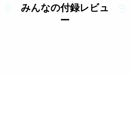
みんなの付録レビュ
menu
search
ー