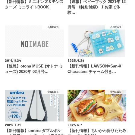
【新刊情報】ミニオンズ＆モンス
【速報】ベビーブック 2021年 12
ターズ ミニライトBOOK
月号 《特別付録》 1.お家で体
験…
☆NEWS
☆NEWS
2019.11.24
2025.9.26
【速報】otona MUSE (オトナ ミ
【新刊情報】LAWSON×San-X
ューズ) 2020年 02月号…
Characters チャーム付き…
☆NEWS
☆NEWS
2025.7.31
2025.6.7
【新刊情報】umbro ダブルポケ
【新刊情報】ちいかわ折りたたみ