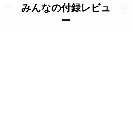
みんなの付録レビュ
menu
search
ー