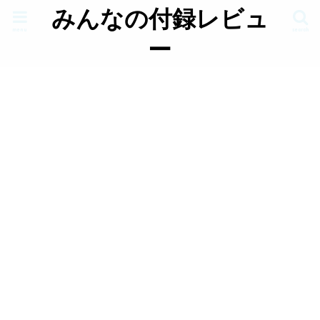
みんなの付録レビュ
menu
search
ー