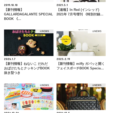
2019.10.10
2021.5.1
【新刊情報】
【速報】In Red (インレッド)
GALLARDAGALANTE SPECIAL
2021年 7月号増刊 《特別付録…
BOOK 《…
☆NEWS
☆NEWS
2026.1.7
2025.2.19
【新刊情報】ねないこ だれだ
【新刊情報】miffy ガバッと開く
おばけたちとクッキングBOOK
フェイスポーチBOOK Specia…
抜き型つき
☆NEWS
☆NEWS
2024.12.26
2024.12.5