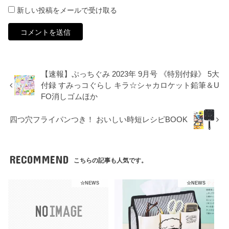
新しい投稿をメールで受け取る
【速報】ぷっちぐみ 2023年 9月号 《特別付録》 5大
付録 すみっコぐらし キラ☆シャカロケット鉛筆＆U
FO消しゴムほか
四つ穴フライパンつき！ おいしい時短レシピBOOK
RECOMMEND
こちらの記事も人気です。
☆NEWS
☆NEWS