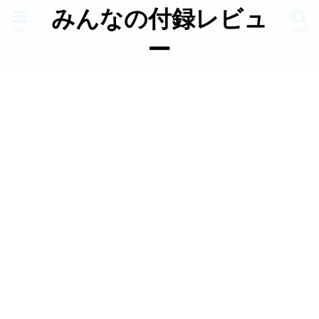
みんなの付録レビュ
menu
search
ー