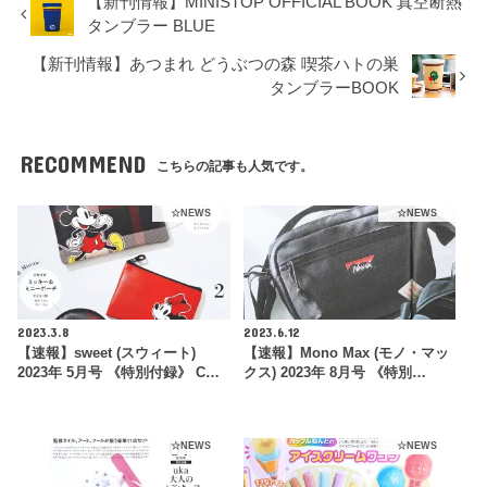
【新刊情報】MINISTOP OFFICIAL BOOK 真空断熱
タンブラー BLUE
【新刊情報】あつまれ どうぶつの森 喫茶ハトの巣
タンブラーBOOK
RECOMMEND
こちらの記事も人気です。
☆NEWS
☆NEWS
2023.3.8
2023.6.12
【速報】sweet (スウィート)
【速報】Mono Max (モノ・マッ
2023年 5月号 《特別付録》 C…
クス) 2023年 8月号 《特別…
☆NEWS
☆NEWS