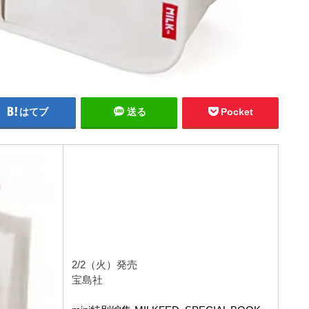
はてブ
送る
Pocket
2/2（火）発売
宝島社