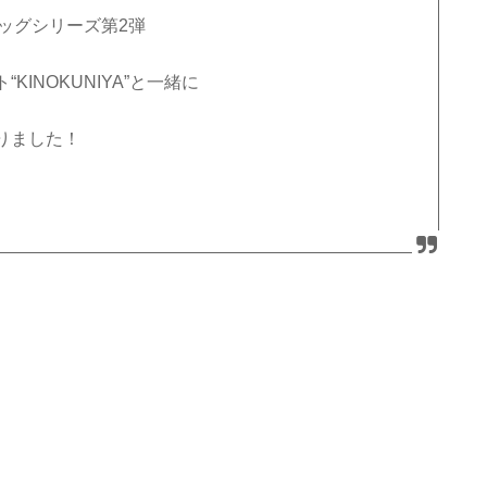
ッグシリーズ第
2
弾
“
KINOKUNIYA
”と一緒に
りました！