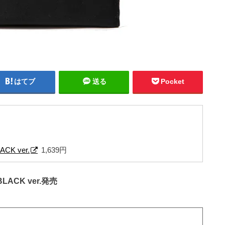
はてブ
送る
Pocket
CK ver.
1,639円
BLACK ver.発売