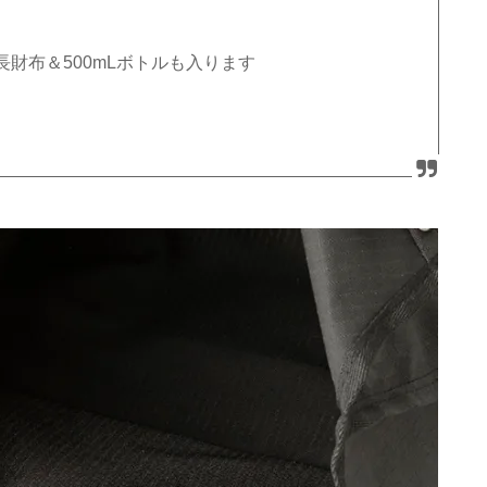
長財布＆
500mL
ボトルも入ります