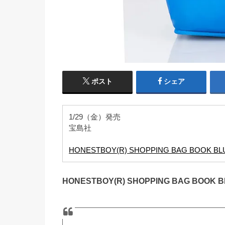
ポスト
シェア
1/29（金）発売
宝島社
HONESTBOY(R) SHOPPING BAG BOOK BL
HONESTBOY(R) SHOPPING BAG BOOK