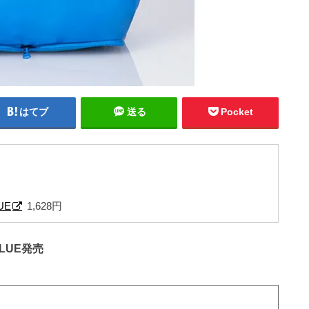
はてブ
送る
Pocket
UE
1,628円
 BLUE発売