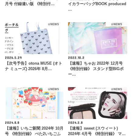
月号 付録違い版 《特別付…
イカラーバッグBOOK produced
…
☆NEWS
☆NEWS
2026.5.29
2022.10.2
【次号予告】otona MUSE (オト
【速報】ちゃお 2022年 12月号
ナ ミューズ) 2026年 8月…
《特別付録》 スタンド型BIGポ
ー…
☆NEWS
☆NEWS
2024.8.8
2024.2.8
【速報】いちご新聞 2024年 10月
【速報】sweet (スウィート)
号 《特別付録》 ぺた2いちごふ
2024年 4月号 《特別付録》 マ…