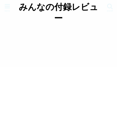
みんなの付録レビュ
menu
search
ー