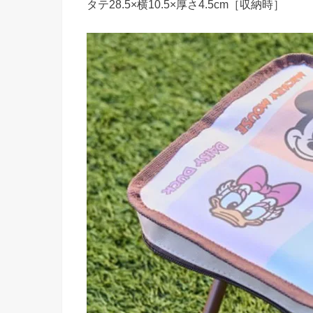
タテ28.5×横10.5×厚さ4.5cm［収納時］