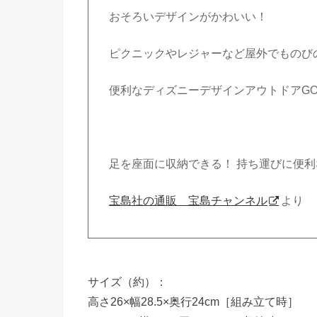
おそろいデザインがかわいい！
ピクニックやレジャーなど屋外でものび
便利なディズニーデザインアウトドアGO
足を座面に収納できる！ 持ち運びに便
宝島社の通販 宝島チャンネル
より
サイズ（約）：
高さ26×幅28.5×奥行24cm［組み立て時］