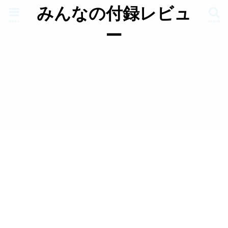
みんなの付録レビュ
menu
search
ー