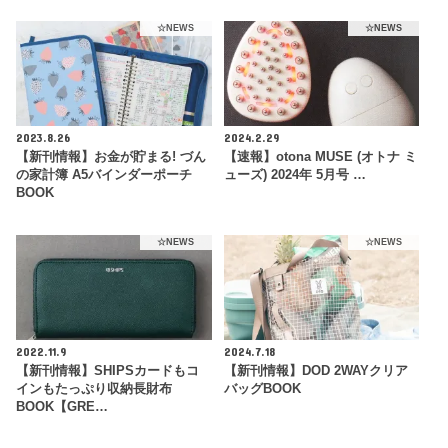
☆NEWS
☆NEWS
2023.8.26
2024.2.29
【新刊情報】お金が貯まる! づん
【速報】otona MUSE (オトナ ミ
の家計簿 A5バインダーポーチ
ューズ) 2024年 5月号 …
BOOK
☆NEWS
☆NEWS
2022.11.9
2024.7.18
【新刊情報】SHIPSカードもコ
【新刊情報】DOD 2WAYクリア
インもたっぷり収納長財布
バッグBOOK
BOOK【GRE…