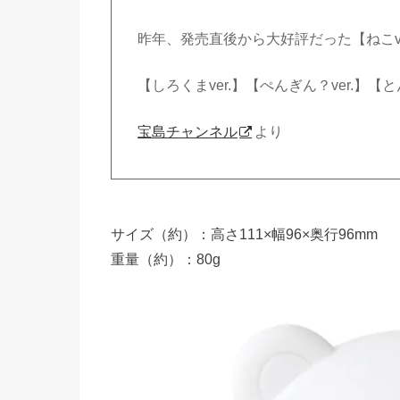
昨年、発売直後から大好評だった【ねこver
【しろくまver.】【ぺんぎん？ver.】【
宝島チャンネル
より
サイズ（約）：高さ111×幅96×奥行96mm
重量（約）：80g