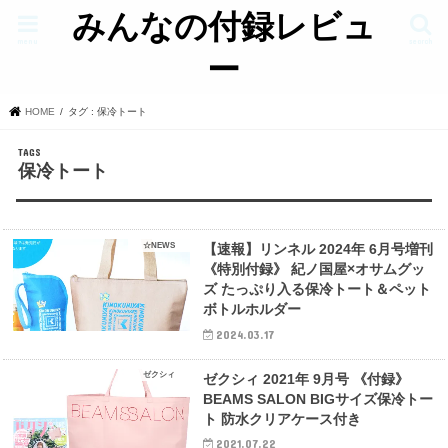
みんなの付録レビュ
menu
search
ー
HOME
タグ : 保冷トート
保冷トート
☆NEWS
【速報】リンネル 2024年 6月号増刊
《特別付録》 紀ノ国屋×オサムグッ
ズ たっぷり入る保冷トート＆ペット
ボトルホルダー
2024.03.17
ゼクシィ
ゼクシィ 2021年 9月号 《付録》
BEAMS SALON BIGサイズ保冷トー
ト 防水クリアケース付き
2021.07.22