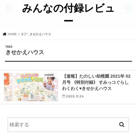
みんなの付録レビュ
menu
search
ー
HOME
タグ : きせかえハウス
きせかえハウス
☆NEWS
【速報】たのしい幼稚園 2021年 02
月号 《特別付録》 すみっコぐらし
わくわく♥きせかえハウス
2020.11.24