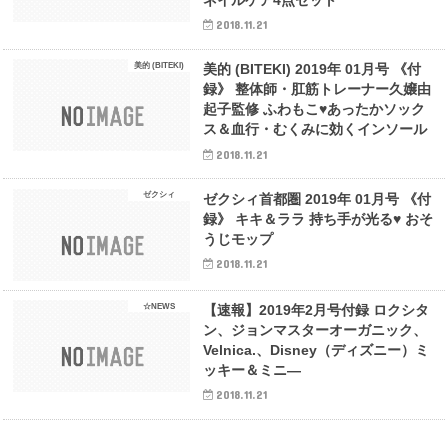
2018.11.21
美的 (BITEKI)
美的 (BITEKI) 2019年 01月号 《付
録》 整体師・肛筋トレーナー久嬢由
起子監修 ふわもこ♥あったかソック
ス＆血行・むくみに効くインソール
2018.11.21
ゼクシィ
ゼクシィ首都圏 2019年 01月号 《付
録》 キキ＆ララ 持ち手が光る♥ おそ
うじモップ
2018.11.21
☆NEWS
【速報】2019年2月号付録 ロクシタ
ン、ジョンマスターオーガニック、
Velnica.、Disney（ディズニー）ミ
ッキー＆ミニ―
2018.11.21