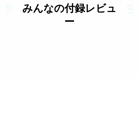
みんなの付録レビュ
menu
search
ー