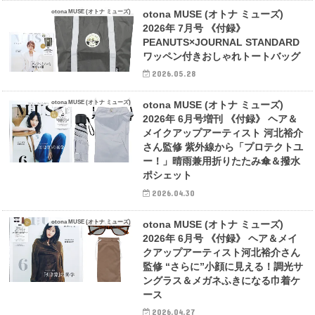
otona MUSE (オトナ ミューズ)
otona MUSE (オトナ ミューズ)
2026年 7月号 《付録》
PEANUTS×JOURNAL STANDARD
ワッペン付きおしゃれトートバッグ
2026.05.28
otona MUSE (オトナ ミューズ)
otona MUSE (オトナ ミューズ)
2026年 6月号増刊 《付録》 ヘア＆
メイクアップアーティスト 河北裕介
さん監修 紫外線から「プロテクトユ
ー！」晴雨兼用折りたたみ傘＆撥水
ポシェット
2026.04.30
otona MUSE (オトナ ミューズ)
otona MUSE (オトナ ミューズ)
2026年 6月号 《付録》 ヘア＆メイ
クアップアーティスト河北裕介さん
監修 “さらに”小顔に見える！調光サ
ングラス＆メガネふきになる巾着ケ
ース
2026.04.27