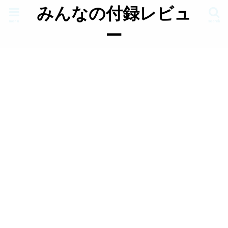
みんなの付録レビュ
menu
search
ー