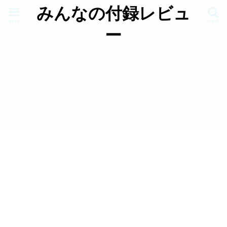
みんなの付録レビュ
menu
search
ー